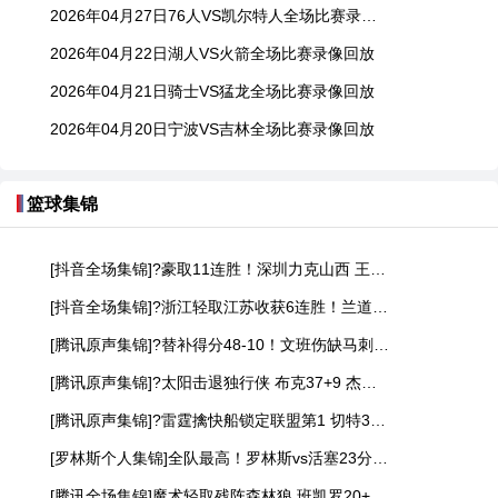
2026年04月27日76人VS凯尔特人全场比赛录像回放
2026年04月22日湖人VS火箭全场比赛录像回放
2026年04月21日骑士VS猛龙全场比赛录像回放
2026年04月20日宁波VS吉林全场比赛录像回放
篮球集锦
[抖音全场集锦]?豪取11连胜！深圳力克山西 王浩然33+5 马凯尔·约翰逊伤退
[抖音全场集锦]?浙江轻取江苏收获6连胜！兰道夫17分 亨特19+12+8 庞峥麟18+5
[腾讯原声集锦]?替补得分48-10！文班伤缺马刺轻取开拓者 福克斯25+5+7
[腾讯原声集锦]?太阳击退独行侠 布克37+9 杰伦·格林伤退 弗拉格19中4
[腾讯原声集锦]?雷霆擒快船锁定联盟第1 切特30+14 SGA20+11 小卡连续56场20+
[罗林斯个人集锦]全队最高！罗林斯vs活塞23分6助！集锦
[腾讯全场集锦]魔术轻取残阵森林狼 班凯罗20+8+6 香农生涯新高33分