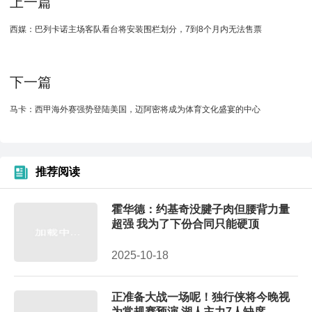
上一篇
西媒：巴列卡诺主场客队看台将安装围栏划分，7到8个月内无法售票
下一篇
马卡：西甲海外赛强势登陆美国，迈阿密将成为体育文化盛宴的中心
推荐阅读
霍华德：约基奇没腱子肉但腰背力量
超强 我为了下份合同只能硬顶
2025-10-18
正准备大战一场呢！独行侠将今晚视
为常规赛预演 湖人主力7人缺席