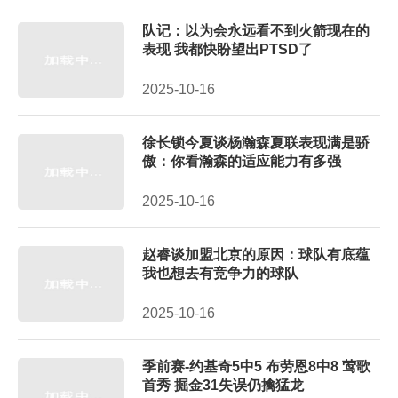
队记：以为会永远看不到火箭现在的
表现 我都快盼望出PTSD了
2025-10-16
徐长锁今夏谈杨瀚森夏联表现满是骄
傲：你看瀚森的适应能力有多强
2025-10-16
赵睿谈加盟北京的原因：球队有底蕴
我也想去有竞争力的球队
2025-10-16
季前赛-约基奇5中5 布劳恩8中8 莺歌
首秀 掘金31失误仍擒猛龙