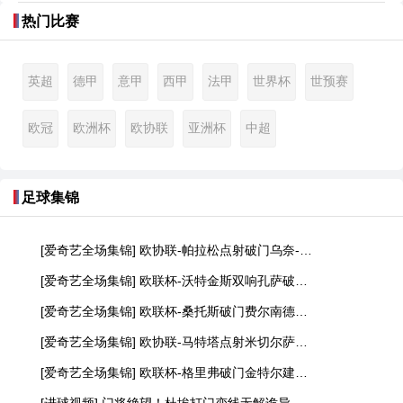
热门比赛
英超
德甲
意甲
西甲
法甲
世界杯
世预赛
欧冠
欧洲杯
欧协联
亚洲杯
中超
足球集锦
[爱奇艺全场集锦] 欧协联-帕拉松点射破门乌奈-洛佩斯建功 巴列卡诺3-0雅典AEK
[爱奇艺全场集锦] 欧联杯-沃特金斯双响孔萨破门 维拉3-1客胜博洛尼亚
[爱奇艺全场集锦] 欧联杯-桑托斯破门费尔南德斯离谱乌龙 波尔图1-1森林
[爱奇艺全场集锦] 欧协联-马特塔点射米切尔萨尔建功 水晶宫3-0佛罗伦萨
[爱奇艺全场集锦] 欧联杯-格里弗破门金特尔建功 弗赖堡3-0塞尔塔